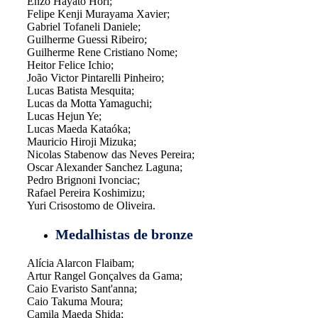
Enzo Hayato Hori;
Felipe Kenji Murayama Xavier;
Gabriel Tofaneli Daniele;
Guilherme Guessi Ribeiro;
Guilherme Rene Cristiano Nome;
Heitor Felice Ichio;
João Victor Pintarelli Pinheiro;
Lucas Batista Mesquita;
Lucas da Motta Yamaguchi;
Lucas Hejun Ye;
Lucas Maeda Kataóka;
Mauricio Hiroji Mizuka;
Nicolas Stabenow das Neves Pereira;
Oscar Alexander Sanchez Laguna;
Pedro Brignoni Ivonciac;
Rafael Pereira Koshimizu;
Yuri Crisostomo de Oliveira.
Medalhistas de bronze
Alícia Alarcon Flaibam;
Artur Rangel Gonçalves da Gama;
Caio Evaristo Sant'anna;
Caio Takuma Moura;
Camila Maeda Shida;