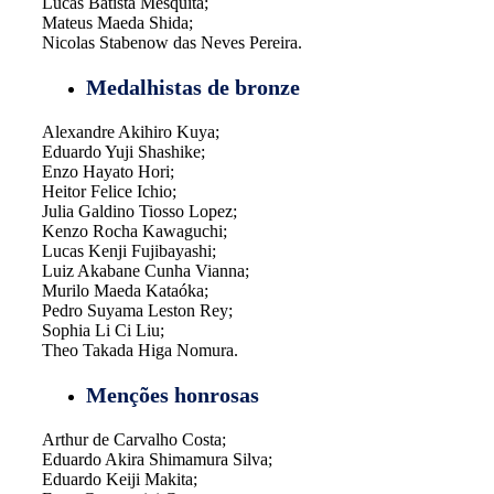
Lucas Batista Mesquita;
Mateus Maeda Shida;
Nicolas Stabenow das Neves Pereira.
Medalhistas de bronze
Alexandre Akihiro Kuya;
Eduardo Yuji Shashike;
Enzo Hayato Hori;
Heitor Felice Ichio;
Julia Galdino Tiosso Lopez;
Kenzo Rocha Kawaguchi;
Lucas Kenji Fujibayashi;
Luiz Akabane Cunha Vianna;
Murilo Maeda Kataóka;
Pedro Suyama Leston Rey;
Sophia Li Ci Liu;
Theo Takada Higa Nomura.
Menções honrosas
Arthur de Carvalho Costa;
Eduardo Akira Shimamura Silva;
Eduardo Keiji Makita;