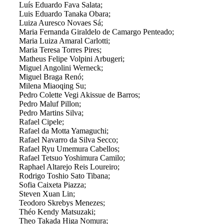
Luís Eduardo Fava Salata;
Luis Eduardo Tanaka Obara;
Luiza Auresco Novaes Sá;
Maria Fernanda Giraldelo de Camargo Penteado;
Maria Luiza Amaral Carlotti;
Maria Teresa Torres Pires;
Matheus Felipe Volpini Arbugeri;
Miguel Angolini Werneck;
Miguel Braga Renó;
Milena Miaoqing Su;
Pedro Colette Vegi Akissue de Barros;
Pedro Maluf Pillon;
Pedro Martins Silva;
Rafael Cipele;
Rafael da Motta Yamaguchi;
Rafael Navarro da Silva Secco;
Rafael Ryu Umemura Cabellos;
Rafael Tetsuo Yoshimura Camilo;
Raphael Altarejo Reis Loureiro;
Rodrigo Toshio Sato Tibana;
Sofia Caixeta Piazza;
Steven Xuan Lin;
Teodoro Skrebys Menezes;
Théo Kendy Matsuzaki;
Theo Takada Higa Nomura;