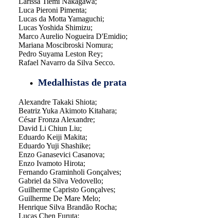
Larissa Tiemi Nakagawa;
Luca Pieroni Pimenta;
Lucas da Motta Yamaguchi;
Lucas Yoshida Shimizu;
Marco Aurelio Nogueira D'Emidio;
Mariana Moscibroski Nomura;
Pedro Suyama Leston Rey;
Rafael Navarro da Silva Secco.
Medalhistas de prata
Alexandre Takaki Shiota;
Beatriz Yuka Akimoto Kitahara;
César Fronza Alexandre;
David Li Chiun Liu;
Eduardo Keiji Makita;
Eduardo Yuji Shashike;
Enzo Ganasevici Casanova;
Enzo Ivamoto Hirota;
Fernando Graminholi Gonçalves;
Gabriel da Silva Vedovello;
Guilherme Capristo Gonçalves;
Guilherme De Mare Melo;
Henrique Silva Brandão Rocha;
Lucas Chen Furuta;