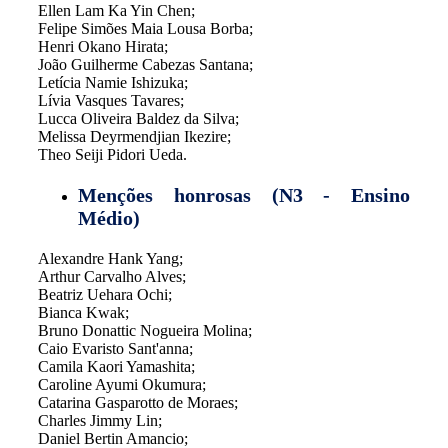
Ellen Lam Ka Yin Chen;
Felipe Simões Maia Lousa Borba;
Henri Okano Hirata;
João Guilherme Cabezas Santana;
Letícia Namie Ishizuka;
Lívia Vasques Tavares;
Lucca Oliveira Baldez da Silva;
Melissa Deyrmendjian Ikezire;
Theo Seiji Pidori Ueda.
Menções honrosas (N3 - Ensino
Médio)
Alexandre Hank Yang;
Arthur Carvalho Alves;
Beatriz Uehara Ochi;
Bianca Kwak;
Bruno Donattic Nogueira Molina;
Caio Evaristo Sant'anna;
Camila Kaori Yamashita;
Caroline Ayumi Okumura;
Catarina Gasparotto de Moraes;
Charles Jimmy Lin;
Daniel Bertin Amancio;