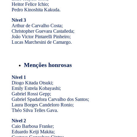
Heitor Felice Ichio;
Pedro Kinoshita Kakuda.
Nível 3
Arthur de Carvalho Costa;
Christopher Guevara Castañeda;
João Victor Pintarelli Pinheiro;
Lucas Marchesini de Camargo.
Menções honrosas
Nível 1
Diogo Kitada Otsuki;
Emily Estrela Kobayashi;
Gabriel Rossi Gepp;
Gabriel Spadafora Carvalho dos Santos;
Laura Borges Candeloro Ronio;
Théo Silva Telles Gava.
Nível 2
Caio Barbosa Franke;
Eduardo Keiji Makita;