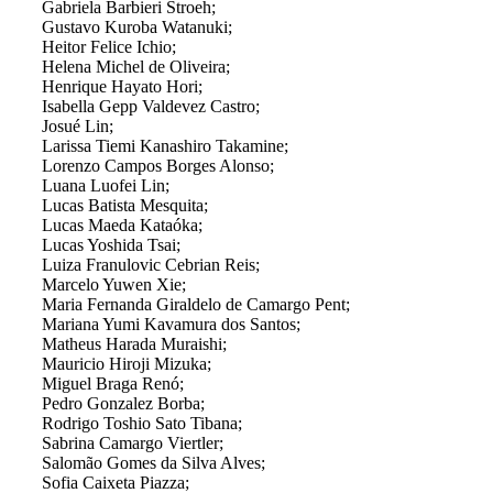
Gabriela Barbieri Stroeh;
Gustavo Kuroba Watanuki;
Heitor Felice Ichio;
Helena Michel de Oliveira;
Henrique Hayato Hori;
Isabella Gepp Valdevez Castro;
Josué Lin;
Larissa Tiemi Kanashiro Takamine;
Lorenzo Campos Borges Alonso;
Luana Luofei Lin;
Lucas Batista Mesquita;
Lucas Maeda Kataóka;
Lucas Yoshida Tsai;
Luiza Franulovic Cebrian Reis;
Marcelo Yuwen Xie;
Maria Fernanda Giraldelo de Camargo Pent;
Mariana Yumi Kavamura dos Santos;
Matheus Harada Muraishi;
Mauricio Hiroji Mizuka;
Miguel Braga Renó;
Pedro Gonzalez Borba;
Rodrigo Toshio Sato Tibana;
Sabrina Camargo Viertler;
Salomão Gomes da Silva Alves;
Sofia Caixeta Piazza;