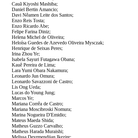
Cauã Kiyoshi Mashiba;
Daniel Bertin Amancio;
Davi Nêamen Leite dos Santos;
Enzo Reis Tosta;
Enzo Ricardo Abe;
Felipe Farina Diniz;
Helena Michel de Oliveira;
Heloísa Guedes de Azevedo Oliveira Mysczak;
Henrique de Seixas Peres;
Irina Zhou Ye;
Isabela Sayuri Futagawa Obana;
Kauê Pereira de Lima;
Lara Yumi Obara Nakamura;
Leonardo Jun Omura;
Leonardo Savazzoni de Castro;
Lis Ong Ueda;
Lucas do Young Jung;
Marcos Ye;
Mariana Corrêa de Castro;
Mariana Moscibroski Nomura;
Marina Nogueira D'Emidio;
Mateus Maeda Shida;
Matheus Guzzo Carvalho;
Matheus Harada Muraishi;
Melissa Deyrmendjian Ikezire;