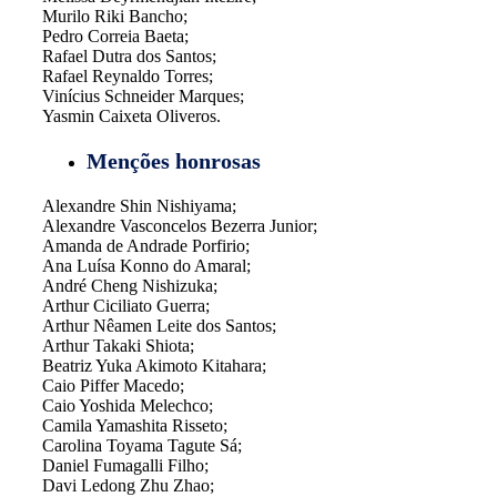
Murilo Riki Bancho;
Pedro Correia Baeta;
Rafael Dutra dos Santos;
Rafael Reynaldo Torres;
Vinícius Schneider Marques;
Yasmin Caixeta Oliveros.
Menções honrosas
Alexandre Shin Nishiyama;
Alexandre Vasconcelos Bezerra Junior;
Amanda de Andrade Porfirio;
Ana Luísa Konno do Amaral;
André Cheng Nishizuka;
Arthur Ciciliato Guerra;
Arthur Nêamen Leite dos Santos;
Arthur Takaki Shiota;
Beatriz Yuka Akimoto Kitahara;
Caio Piffer Macedo;
Caio Yoshida Melechco;
Camila Yamashita Risseto;
Carolina Toyama Tagute Sá;
Daniel Fumagalli Filho;
Davi Ledong Zhu Zhao;