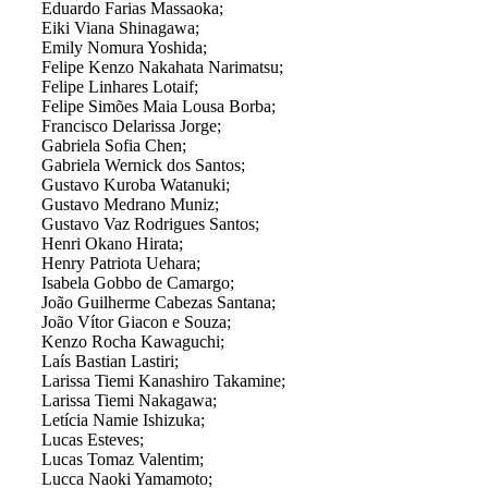
Eduardo Farias Massaoka;
Eiki Viana Shinagawa;
Emily Nomura Yoshida;
Felipe Kenzo Nakahata Narimatsu;
Felipe Linhares Lotaif;
Felipe Simões Maia Lousa Borba;
Francisco Delarissa Jorge;
Gabriela Sofia Chen;
Gabriela Wernick dos Santos;
Gustavo Kuroba Watanuki;
Gustavo Medrano Muniz;
Gustavo Vaz Rodrigues Santos;
Henri Okano Hirata;
Henry Patriota Uehara;
Isabela Gobbo de Camargo;
João Guilherme Cabezas Santana;
João Vítor Giacon e Souza;
Kenzo Rocha Kawaguchi;
Laís Bastian Lastiri;
Larissa Tiemi Kanashiro Takamine;
Larissa Tiemi Nakagawa;
Letícia Namie Ishizuka;
Lucas Esteves;
Lucas Tomaz Valentim;
Lucca Naoki Yamamoto;