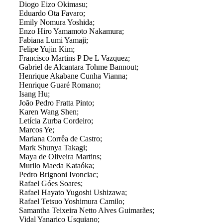
Diogo Eizo Okimasu;
Eduardo Ota Favaro;
Emily Nomura Yoshida;
Enzo Hiro Yamamoto Nakamura;
Fabiana Lumi Yamaji;
Felipe Yujin Kim;
Francisco Martins P De L Vazquez;
Gabriel de Alcantara Tohme Bannout;
Henrique Akabane Cunha Vianna;
Henrique Guaré Romano;
Isang Hu;
João Pedro Fratta Pinto;
Karen Wang Shen;
Letícia Zurba Cordeiro;
Marcos Ye;
Mariana Corrêa de Castro;
Mark Shunya Takagi;
Maya de Oliveira Martins;
Murilo Maeda Kataóka;
Pedro Brignoni Ivonciac;
Rafael Góes Soares;
Rafael Hayato Yugoshi Ushizawa;
Rafael Tetsuo Yoshimura Camilo;
Samantha Teixeira Netto Alves Guimarães;
Vidal Yanarico Usquiano;